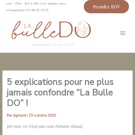
Aller
Lun - Dim : 10h à 18h Ι sur rendez-vous
Prendre RDV
au
uniquement Ι 07 66 33 15 93
contenu
Main
Men
5 explications pour ne plus
jamais confondre “La Bulle
DO” !
Par
dginard
/
23 octobre 2025
(et non, ce n’est pas une histoire d’eau)