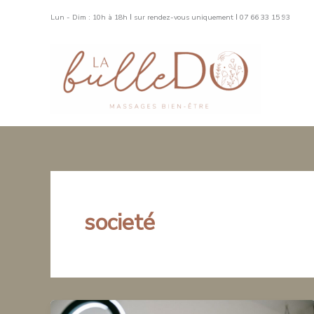
Aller
Lun - Dim : 10h à 18h Ι sur rendez-vous uniquement Ι 07 66 33 15 93
au
contenu
societé